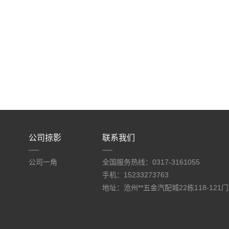
公司掠影
联系我们
公司一角
全国服务热线：0317-3161055
手机：15233273763
地址：沧州**五金汽配城22栋118-121